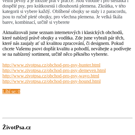
velmi pevný a je možné prát v pra
č
ce. Jsou vhodné i pro št
ěň
átka i
dosp
ě
lé psy, pro krátkosrstá i dlouhosrtá plemena. Zkrátka, v této
kategorii si vybere každý.
Oblíbené obojky se staly i z paracordu,
jsou to ru
č
n
ě
pleté obojky, pro všechna plemena. Je velká škála
barev, kombinací, ur
č
it
ě
si vyberete
Aktualizovali jsme seznam internetových i klasických obchodů,
které nabízejí právě obojky a vodítka. Zde jsme vybrali pár těch,
které nás zaujaly ať už kvalitou zpracování, či designem. Pokud
chcete Vašemu psovi dopřát kvalitu a pohodlí, neváhejte a podívejte
se na nabízený sortiment, určitě něco pěkného vyberete.
http://www.zivotpsa.cz/obchod-pro-psy-hunter.html
http://www.zivotpsa.cz/obchod-pro-psy-demeven.html
http://www.zivotpsa.cz/obchod-pro-psy-wayo.html
http://www.zivotpsa.cz/obchod-pro-psy-hound.html
Líbí se:
0
ŽivotPsa.cz