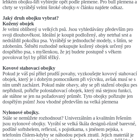
lehkém obojku-ší
ř
i vybírejte op
ě
t podle plemene. Pro bull plemena a
chrty se vyráb
ě
jí velmi široké obojky-v
č
lánku najdete odkaz.
Jaký druh obojku vybrat?
Kožený obojek
Je velmi oblíbený u velkých ps
ů
. Jsou vyhledávány p
ř
edevším pro
svoji dlouhov
ě
kost. Ideální je koupit podložený, aby netrhal srst a
nedráždil pokožku psa. Vyráb
ě
jí se jednoduché modely, s šitím, se
zdobením.
Št
ě
n
ě
ti rozhodn
ě
nekupujte kožený obojek ur
č
ený pro
dosp
ě
lého psa, s myšlenkou, že jej budete postupn
ě
s v
ě
kem
povolovat byl by p
ř
íliš t
ě
žký.
Kovové stahovací obojky
Pokud je váš psí p
ř
ítel prudší povahy, vyzkoušejte kovový stahovací
obojek, který je i dobrým pomocníkem p
ř
i výcviku, avšak musí se s
ním um
ě
t zacházet. Pokud máte obavy, aby se p
ř
i stažení obojku pes
nep
ř
idusil, po
ř
i
ď
te polostahovací obojek, který má stejnou funkci,
ale stáhne se jen na požadovaný pr
ů
m
ě
r.
Tyto obojky po
ř
izujte jen
dosp
ě
lým ps
ů
m! Jsou vhodné p
ř
edevším na velká plemena
Nylonové obojky.
Stále se nem
ů
žete rozhodnout? Univerzálním a kvalitním
ř
ešením
jsou nylonové obojky. Vyrábí se velká škála design
ů
-r
ů
zn
ě
barevné,
podšité softshelem, reflexní, s pojistkama, s jménem pejska, s
telefoním
č
íslem-kdyby se náhodou pejsek ztratil. Jejich materiál je