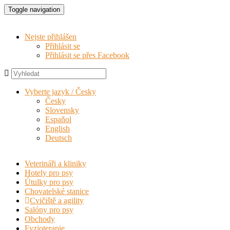
Toggle navigation
Nejste přihlášen
Přihlásit se
Přihlásit se přes Facebook
Vyberte jazyk / Česky
Česky
Slovensky
Espaňol
English
Deutsch
Veterináři a kliniky
Hotely pro psy
Útulky pro psy
Chovatelské stanice
Cvičiště a agility
Salóny pro psy
Obchody
Fyzioterapie