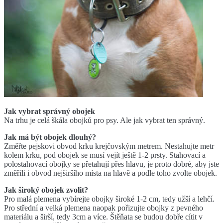
Jak vybrat správný obojek
Na trhu je celá škála obojk
ů
pro psy. Ale jak vybrat ten správný.
Jak má být obojek dlouhý?
Zm
ěř
te pejskovi obvod krku krej
č
ovským metrem. Nestahujte metr
kolem krku, pod obojek se musí vejít ješt
ě
1-2 prsty. Stahovací a
polostahovací obojky se p
ř
etahují p
ř
es hlavu, je proto dobré, aby jste
zm
ěř
ili i obvod nejširšího místa na hlav
ě
a podle toho zvolte obojek.
Jak široký obojek zvolit?
Pro malá plemena vybírejte obojky široké 1-2 cm, tedy užší a leh
č
í.
Pro st
ř
ední a velká plemena naopak po
ř
izujte obojky z pevného
materiálu a širší, tedy 3cm a více. Št
ěň
ata se budou dob
ř
e cítit v