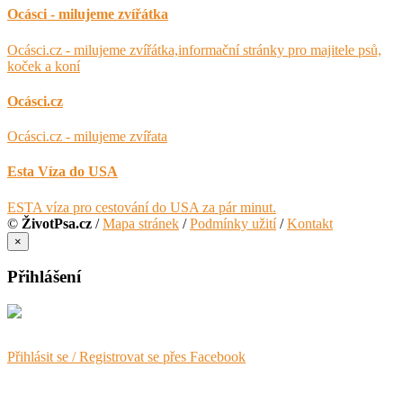
Ocásci - milujeme zvířátka
Ocásci.cz - milujeme zvířátka,informační stránky pro majitele psů,
koček a koní
Ocásci.cz
Ocásci.cz - milujeme zvířata
Esta Víza do USA
ESTA víza pro cestování do USA za pár minut.
©
ŽivotPsa.cz
/
Mapa stránek
/
Podmínky užití
/
Kontakt
×
Přihlášení
Přihlásit se / Registrovat se přes Facebook