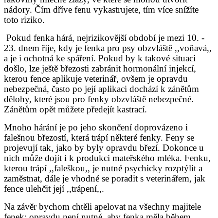
nádory. Čím dříve fenu vykastrujete, tím více snížíte
toto riziko.
Pokud fenka hárá, nejrizikovější období je mezi 10. -
23. dnem říje, kdy je fenka pro psy obzvláště ,,voňavá,,
a je i ochotná ke spáření. Pokud by k takové situaci
došlo, lze ještě březosti zabránit hormonální injekcí,
kterou fence aplikuje veterinář, ovšem je opravdu
nebezpečná, často po její aplikaci dochází k zánětům
dělohy, které jsou pro fenky obzvláště nebezpečné.
Zánětům opět můžete předejít kastrací.
Mnoho hárání je po jeho skončení doprovázeno i
falešnou březostí, která trápí některé fenky. Feny se
projevují tak, jako by byly opravdu březí. Dokonce u
nich může dojít i k produkci mateřského mléka. Fenku,
kterou trápí ,,faleškou,, je nutné psychicky rozptýlit a
zaměstnat, dále je vhodné se poradit s veterinářem, jak
fence ulehčit její ,,trápení,,.
Na závěr bychom chtěli apelovat na všechny majitele
fenek: opravdu není nutné, aby fenka měla během