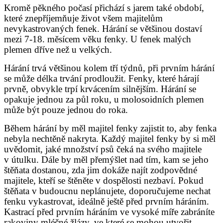
Kromě pěkného počasí přichází s jarem také období,
které znepříjemňuje život všem majitelům
nevykastrovaných fenek. Hárání se většinou dostaví
mezi 7-18. měsícem věku fenky. U fenek malých
plemen dříve než u velkých.
Hárání trvá většinou kolem tří týdnů, při prvním hárání
se může délka trvání prodloužit. Fenky, které hárají
prvně, obvykle trpí krvácením silnějším. Hárání se
opakuje jednou za půl roku, u molosoidních plemen
může být pouze jednou do roka.
Během hárání by měl majitel fenky zajistit to, aby fenka
nebyla nechtěně nakryta. Každý majitel fenky by si měl
uvědomit, jaké množství psů čeká na svého majitele
v útulku. Dále by měl přemýšlet nad tím, kam se jeho
štěňata dostanou, zda jim dokáže najít zodpovědné
majitele, kteří se štěněte v dospělosti nezbaví. Pokud
štěňata v budoucnu neplánujete, doporučujeme nechat
fenku vykastrovat, ideálně ještě před prvním háráním.
Kastrací před prvním háráním ve vysoké míře zabráníte
rakoviny mléčné žlázy, ve které se mohou utvořit