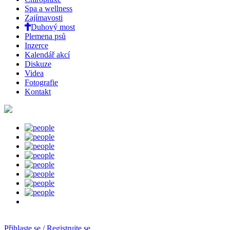
Spa a wellness
Zajímavosti
Duhový most
Plemena psů
Inzerce
Kalendář akcí
Diskuze
Videa
Fotografie
Kontakt
Přihlaste se / Registrujte se