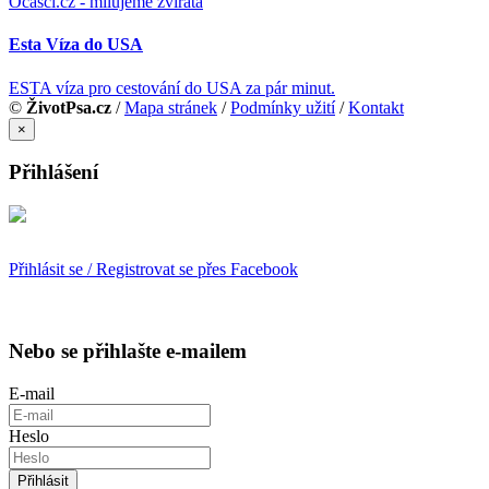
Ocásci.cz - milujeme zvířata
Esta Víza do USA
ESTA víza pro cestování do USA za pár minut.
©
ŽivotPsa.cz
/
Mapa stránek
/
Podmínky užití
/
Kontakt
×
Přihlášení
Přihlásit se / Registrovat se přes Facebook
Nebo se přihlašte e-mailem
E-mail
Heslo
Přihlásit