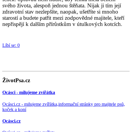
svého života, alespoň jednou štěňata. Nijak ji tím její
zdravotní stav nezlepšíte, naopak, ušetříte si mnoho
starostí a budete patřit mezi zodpovědné majitele, kteří
nepřispějí k dalším přírůstkům v útulkových kotcích.
Líbí se:
0
ŽivotPsa.cz
Ocásci - milujeme zvířátka
Ocásci.cz - milujeme zvířátka,informační stránky pro majitele psů,
koček a koní
Ocásci.cz