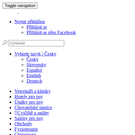
Toggle navigation
Nejste přihlášen
Přihlásit se
Přihlásit se přes Facebook
Vyberte jazyk / Česky
Česky
Slovensky
Espaňol
English
Deutsch
Veterináři a kliniky
Hotely pro psy
Útulky pro psy
Chovatelské stanice
Cvičiště a agility
Salóny pro psy
Obchody
Fyzioterapie
Chiropraxe