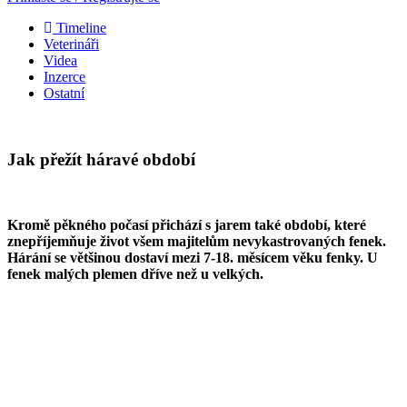
Timeline
Veterináři
Videa
Inzerce
Ostatní
Jak přežít háravé období
Kromě pěkného počasí přichází s jarem také období, které
znepříjemňuje život všem majitelům nevykastrovaných fenek.
Hárání se většinou dostaví mezi 7-18. měsícem věku fenky. U
fenek malých plemen dříve než u velkých.