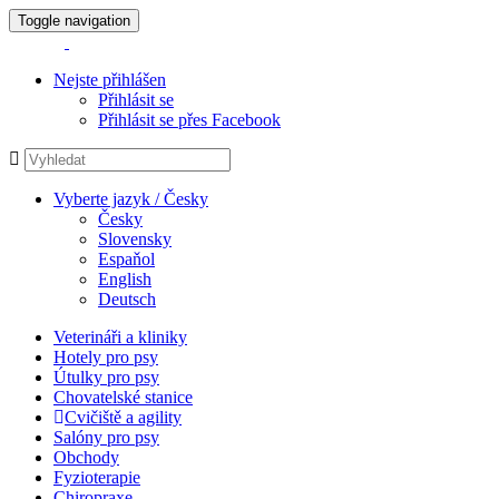
Toggle navigation
Nejste přihlášen
Přihlásit se
Přihlásit se přes Facebook
Vyberte jazyk / Česky
Česky
Slovensky
Espaňol
English
Deutsch
Veterináři a kliniky
Hotely pro psy
Útulky pro psy
Chovatelské stanice
Cvičiště a agility
Salóny pro psy
Obchody
Fyzioterapie
Chiropraxe