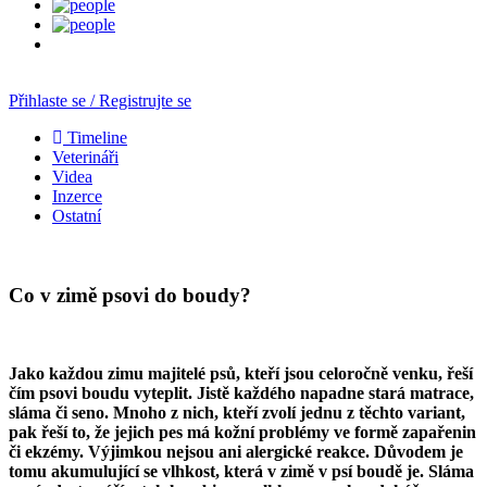
Přihlaste se / Registrujte se
Timeline
Veterináři
Videa
Inzerce
Ostatní
Co v zimě psovi do boudy?
Jako každou zimu majitelé psů, kteří jsou celoročně venku, řeší
čím psovi boudu vyteplit. Jistě každého napadne stará matrace,
sláma či seno. Mnoho z nich, kteří zvolí jednu z těchto variant,
pak řeší to, že jejich pes má kožní problémy ve formě zapařenin
či ekzémy. Výjimkou nejsou ani alergické reakce. Důvodem je
tomu akumulující se vlhkost, která v zimě v psí boudě je. Sláma