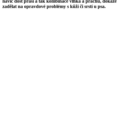
navíc dost práší a tak kombinace vlhka a prachu, dokáže
zadělat na opravdové problémy s kůží či srstí u psa.