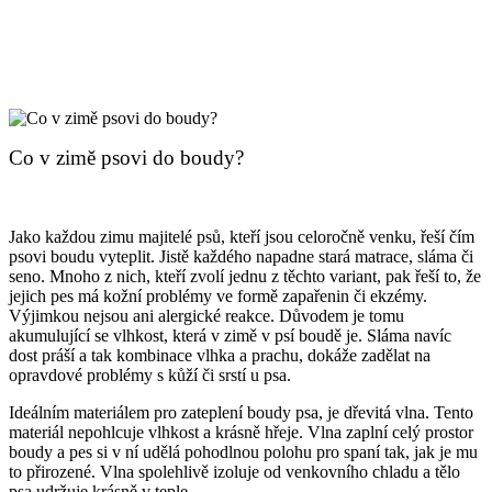
Co v zimě psovi do boudy?
Jako každou zimu majitelé psů, kteří jsou celoročně venku, řeší čím
psovi boudu vyteplit. Jistě každého napadne stará matrace, sláma či
seno. Mnoho z nich, kteří zvolí jednu z těchto variant, pak řeší to, že
jejich pes má kožní problémy ve formě zapařenin či ekzémy.
Výjimkou nejsou ani alergické reakce. Důvodem je tomu
akumulující se vlhkost, která v zimě v psí boudě je. Sláma navíc
dost práší a tak kombinace vlhka a prachu, dokáže zadělat na
opravdové problémy s kůží či srstí u psa.
Ideálním materiálem pro zateplení boudy psa, je dřevitá vlna. Tento
materiál nepohlcuje vlhkost a krásně hřeje. Vlna zaplní celý prostor
boudy a pes si v ní udělá pohodlnou polohu pro spaní tak, jak je mu
to přirozené. Vlna spolehlivě izoluje od venkovního chladu a tělo
psa udržuje krásně v teple.