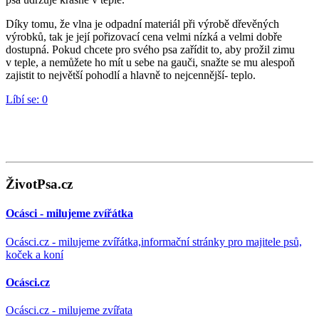
Díky tomu, že vlna je odpadní materiál při výrobě dřevěných
výrobků, tak je její pořizovací cena velmi nízká a velmi dobře
dostupná. Pokud chcete pro svého psa zařídit to, aby prožil zimu
v teple, a nemůžete ho mít u sebe na gauči, snažte se mu alespoň
zajistit to největší pohodlí a hlavně to nejcennější- teplo.
Líbí se:
0
ŽivotPsa.cz
Ocásci - milujeme zvířátka
Ocásci.cz - milujeme zvířátka,informační stránky pro majitele psů,
koček a koní
Ocásci.cz
Ocásci.cz - milujeme zvířata