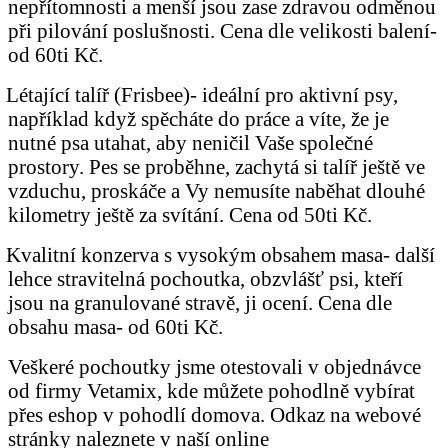
nepřítomnosti a menší jsou zase zdravou odměnou
při pilování poslušnosti. Cena dle velikosti balení-
od 60ti Kč.
Létající talíř (Frisbee)- ideální pro aktivní psy,
například když spěcháte do práce a víte, že je
nutné psa utahat, aby neničil Vaše společné
prostory. Pes se proběhne, zachytá si talíř ještě ve
vzduchu, proskáče a Vy nemusíte naběhat dlouhé
kilometry ještě za svítání. Cena od 50ti Kč.
Kvalitní konzerva s vysokým obsahem masa- další
lehce stravitelná pochoutka, obzvlášť psi, kteří
jsou na granulované stravě, ji ocení. Cena dle
obsahu masa- od 60ti Kč.
Veškeré pochoutky jsme otestovali v objednávce
od firmy Vetamix, kde můžete pohodlně vybírat
přes eshop v pohodlí domova. Odkaz na webové
stránky naleznete v naší online