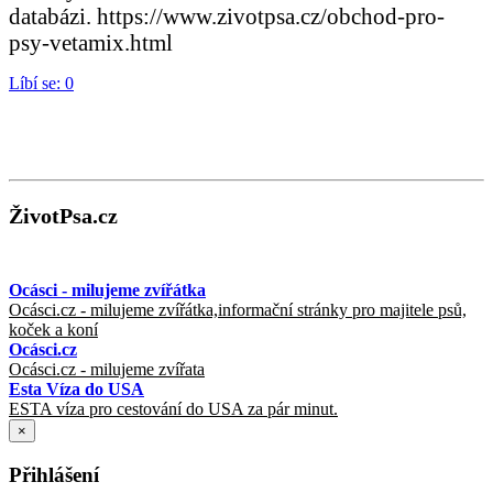
databázi. https://www.zivotpsa.cz/obchod-pro-
psy-vetamix.html
Líbí se:
0
ŽivotPsa.cz
Ocásci - milujeme zvířátka
Ocásci.cz - milujeme zvířátka,informační stránky pro majitele psů,
koček a koní
Ocásci.cz
Ocásci.cz - milujeme zvířata
Esta Víza do USA
ESTA víza pro cestování do USA za pár minut.
×
Přihlášení