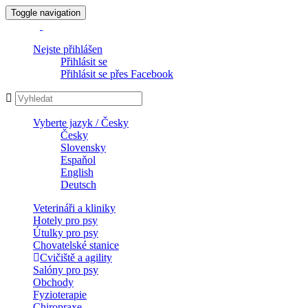
Toggle navigation
Nejste přihlášen
Přihlásit se
Přihlásit se přes Facebook
Vyberte jazyk / Česky
Česky
Slovensky
Espaňol
English
Deutsch
Veterináři a kliniky
Hotely pro psy
Útulky pro psy
Chovatelské stanice
Cvičiště a agility
Salóny pro psy
Obchody
Fyzioterapie
Chiropraxe