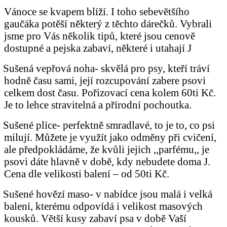
Vánoce se kvapem blíží. I toho sebevětšího
gaučáka potěší některý z těchto dárečků. Vybrali
jsme pro Vás několik tipů, které jsou cenově
dostupné a pejska zabaví, některé i utahají
J
Sušená vepřová noha- skvělá pro psy, kteří tráví
hodně času sami, její rozcupování zabere psovi
celkem dost času. Pořizovací cena kolem 60ti Kč.
Je to lehce stravitelná a přírodní pochoutka.
Sušené plíce- perfektně smradlavé, to je to, co psi
milují. Můžete je využít jako odměny při cvičení,
ale předpokládáme, že kvůli jejich ,,parfému,, je
psovi dáte hlavně v době, kdy nebudete doma
J
.
Cena dle velikosti balení – od 50ti Kč.
Sušené hovězí maso- v nabídce jsou malá i velká
balení, kterému odpovídá i velikost masových
kousků. Větší kusy zabaví psa v době Vaší