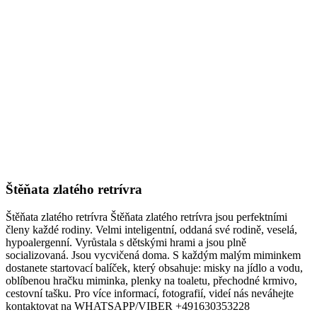
Štěňata zlatého retrívra
Štěňata zlatého retrívra Štěňata zlatého retrívra jsou perfektními
členy každé rodiny. Velmi inteligentní, oddaná své rodině, veselá,
hypoalergenní. Vyrůstala s dětskými hrami a jsou plně
socializovaná. Jsou vycvičená doma. S každým malým miminkem
dostanete startovací balíček, který obsahuje: misky na jídlo a vodu,
oblíbenou hračku miminka, plenky na toaletu, přechodné krmivo,
cestovní tašku. Pro více informací, fotografií, videí nás neváhejte
kontaktovat na WHATSAPP/VIBER +491630353228