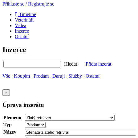
Přihlaste se / Registrujte se
Timeline
Veterináři
Videa
Inzerce
Ostatní
Inzerce
Hledat
Přidat inzerát
Vše
Koupím
Prodám
Daruji
Služby
Ostatní
×
Úprava inzerátu
Plemeno
Typ
Název