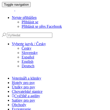
Toggle navigation
Nejste přihlášen
Přihlásit se
Přihlásit se přes Facebook
Vyberte jazyk / Česky
Česky
Slovensky
Espaňol
English
Deutsch
Veterináři a kliniky
Hotely pro psy
Útulky pro psy
Chovatelské stanice
Cvičiště a agility
Salóny pro psy
Obchody
Fyzioterapie