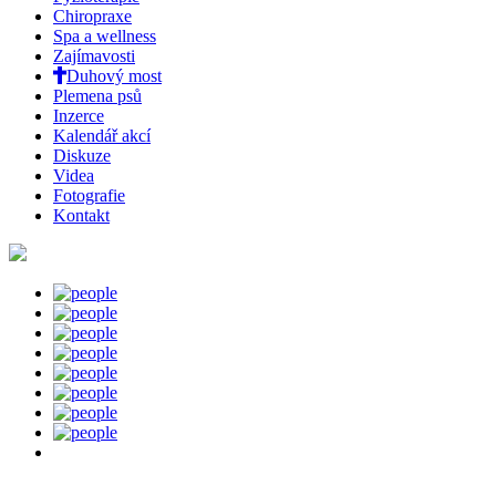
Chiropraxe
Spa a wellness
Zajímavosti
Duhový most
Plemena psů
Inzerce
Kalendář akcí
Diskuze
Videa
Fotografie
Kontakt