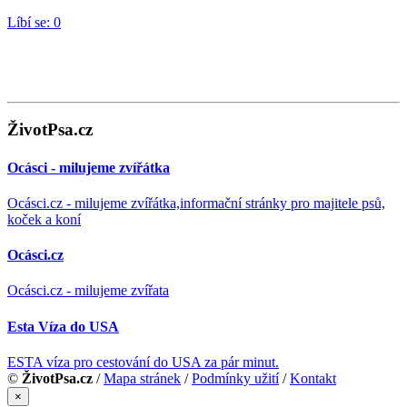
Líbí se:
0
ŽivotPsa.cz
Ocásci - milujeme zvířátka
Ocásci.cz - milujeme zvířátka,informační stránky pro majitele psů,
koček a koní
Ocásci.cz
Ocásci.cz - milujeme zvířata
Esta Víza do USA
ESTA víza pro cestování do USA za pár minut.
©
ŽivotPsa.cz
/
Mapa stránek
/
Podmínky užití
/
Kontakt
×