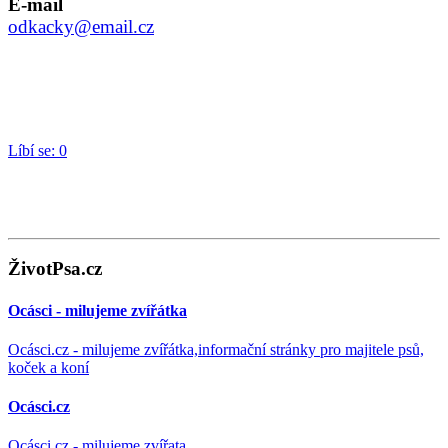
E-mail
odkacky@email.cz
Líbí se:
0
ŽivotPsa.cz
Ocásci - milujeme zvířátka
Ocásci.cz - milujeme zvířátka,informační stránky pro majitele psů,
koček a koní
Ocásci.cz
Ocásci.cz - milujeme zvířata