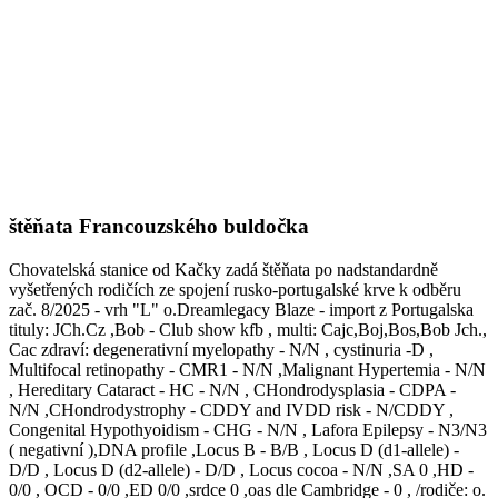
štěňata Francouzského buldočka
Chovatelská stanice od Kačky zadá štěňata po nadstandardně
vyšetřených rodičích ze spojení rusko-portugalské krve k odběru
zač. 8/2025 - vrh "L" o.Dreamlegacy Blaze - import z Portugalska
tituly: JCh.Cz ,Bob - Club show kfb , multi: Cajc,Boj,Bos,Bob Jch.,
Cac zdraví: degenerativní myelopathy - N/N , cystinuria -D ,
Multifocal retinopathy - CMR1 - N/N ,Malignant Hypertemia - N/N
, Hereditary Cataract - HC - N/N , CHondrodysplasia - CDPA -
N/N ,CHondrodystrophy - CDDY and IVDD risk - N/CDDY ,
Congenital Hypothyoidism - CHG - N/N , Lafora Epilepsy - N3/N3
( negativní ),DNA profile ,Locus B - B/B , Locus D (d1-allele) -
D/D , Locus D (d2-allele) - D/D , Locus cocoa - N/N ,SA 0 ,HD -
0/0 , OCD - 0/0 ,ED 0/0 ,srdce 0 ,oas dle Cambridge - 0 , /rodiče: o.