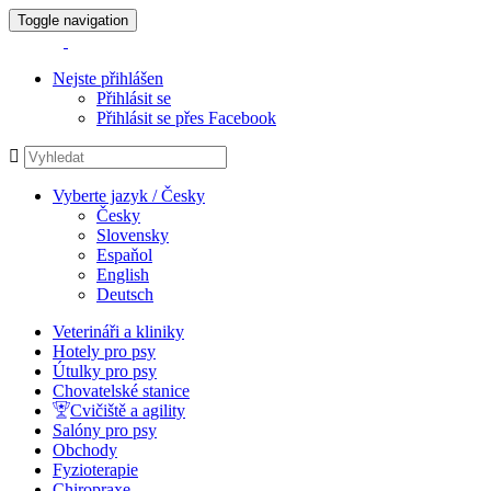
Toggle navigation
Nejste přihlášen
Přihlásit se
Přihlásit se přes Facebook
Vyberte jazyk / Česky
Česky
Slovensky
Espaňol
English
Deutsch
Veterináři a kliniky
Hotely pro psy
Útulky pro psy
Chovatelské stanice
Cvičiště a agility
Salóny pro psy
Obchody
Fyzioterapie
Chiropraxe