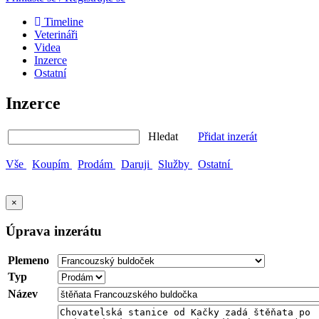
Timeline
Veterináři
Videa
Inzerce
Ostatní
Inzerce
Hledat
Přidat inzerát
Vše
Koupím
Prodám
Daruji
Služby
Ostatní
×
Úprava inzerátu
Plemeno
Typ
Název