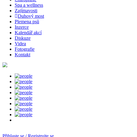
Spa a wellness
Zajímavosti
Duhový most
Plemena psů
Inzerce
Kalendář akcí
Diskuze
Videa
Fotografie
Kontakt
Přihlaste se / Registrujte se