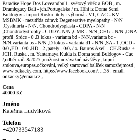
Paradise Hope Dos Loveandbull - světový vítěz a BOB , m.
Dramlegacy Bali - jch.Portugalska / m. Hihi iz Doma Semi
Buldogov - import Rusko tituly : výborná - V1, CAC - KV
MSBMK - mezitřída zdraví: Degenerative myelopathy - N/N
,Cystinuria - N/N, Chondrodysplasia - CDPA - N/N
,Chondrodystrophy - CDDY- N/N ,CMR - N/N ,CHG - N/N ,DNA
profil ,Srdce - 0 ,B lokus - varianta bd - N/N,varianta bc -
N/N,varianta bs - N/N ,D lokus - varianta d1 - N/N ,SA - 1 ,OCD -
0/0 ,ED - 0/0 ,HD - 2 ,pately - 0/0, / o. Bauros Axell - CH.Ruska +
JCH. Ruska , m. Yantarnaya Kukla iz Doma semi Buldogov - Cac
/,odběr zač. 8/2025 ,možnost nezávažné návštěvy ,kupní
smlouva,europas,očkování, velký startovací balíček samozřejmostí ,
www.odkacky.com, https://www.facebook.com/….35 , email.
odkacky@email.cz ,
Cena
40000 Kč
Jméno
Kateřina Ludvíková
Telefon
+420733547183