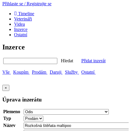
Přihlaste se / Registrujte se
Timeline
Veterináři
Videa
Inzerce
Ostatní
Inzerce
Hledat
Přidat inzerát
Vše
Koupím
Prodám
Daruji
Služby
Ostatní
×
Úprava inzerátu
Plemeno
Typ
Název