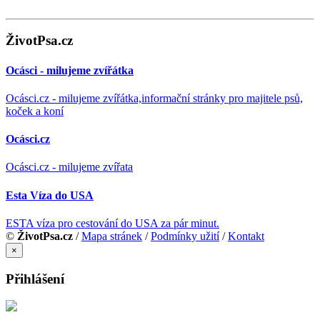
ŽivotPsa.cz
Ocásci - milujeme zvířátka
Ocásci.cz - milujeme zvířátka,informační stránky pro majitele psů,
koček a koní
Ocásci.cz
Ocásci.cz - milujeme zvířata
Esta Víza do USA
ESTA víza pro cestování do USA za pár minut.
©
ŽivotPsa.cz
/
Mapa stránek
/
Podmínky užití
/
Kontakt
×
Přihlášení