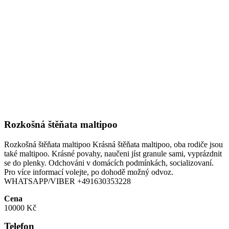
Rozkošná štěňata maltipoo
Rozkošná štěňata maltipoo Krásná štěňata maltipoo, oba rodiče jsou
také maltipoo. Krásné povahy, naučeni jíst granule sami, vyprázdnit
se do plenky. Odchováni v domácích podmínkách, socializovaní.
Pro více informací volejte, po dohodě možný odvoz.
WHATSAPP/VIBER +491630353228
Cena
10000 Kč
Telefon