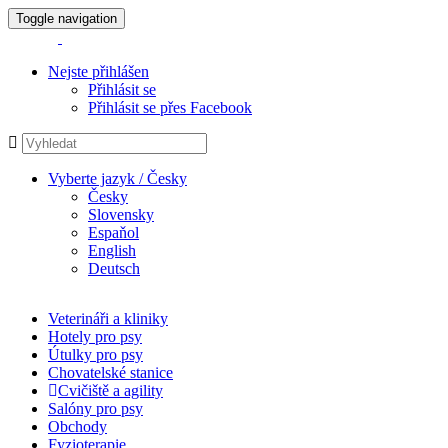
Toggle navigation
Nejste přihlášen
Přihlásit se
Přihlásit se přes Facebook
Vyberte jazyk / Česky
Česky
Slovensky
Espaňol
English
Deutsch
Veterináři a kliniky
Hotely pro psy
Útulky pro psy
Chovatelské stanice
Cvičiště a agility
Salóny pro psy
Obchody
Fyzioterapie