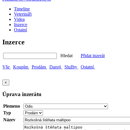
Timeline
Veterináři
Videa
Inzerce
Ostatní
Inzerce
Hledat
Přidat inzerát
Vše
Koupím
Prodám
Daruji
Služby
Ostatní
×
Úprava inzerátu
Plemeno
Typ
Název