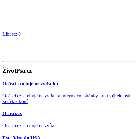
Líbí se:
0
ŽivotPsa.cz
Ocásci - milujeme zvířátka
Ocásci.cz - milujeme zvířátka,informační stránky pro majitele psů,
koček a koní
Ocásci.cz
Ocásci.cz - milujeme zvířata
Esta Víza do USA