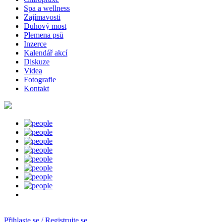
Spa a wellness
Zajímavosti
Duhový most
Plemena psů
Inzerce
Kalendář akcí
Diskuze
Videa
Fotografie
Kontakt
Přihlaste se / Registrujte se