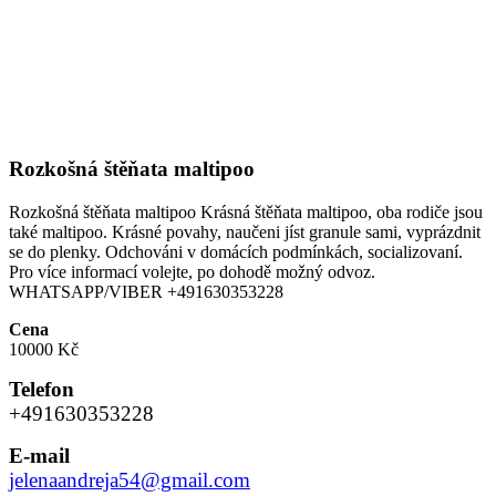
Rozkošná štěňata maltipoo
Rozkošná štěňata maltipoo Krásná štěňata maltipoo, oba rodiče jsou
také maltipoo. Krásné povahy, naučeni jíst granule sami, vyprázdnit
se do plenky. Odchováni v domácích podmínkách, socializovaní.
Pro více informací volejte, po dohodě možný odvoz.
WHATSAPP/VIBER +491630353228
Cena
10000 Kč
Telefon
+491630353228
E-mail
jelenaandreja54@gmail.com