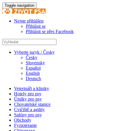
Toggle navigation
Nejste přihlášen
Přihlásit se
Přihlásit se přes Facebook
Vyberte jazyk / Česky
Česky
Slovensky
Espaňol
English
Deutsch
Veterináři a kliniky
Hotely pro psy
Útulky pro psy
Chovatelské stanice
Cvičiště a agility
Salóny pro psy
Obchody
Fyzioterapie
Chiropraxe