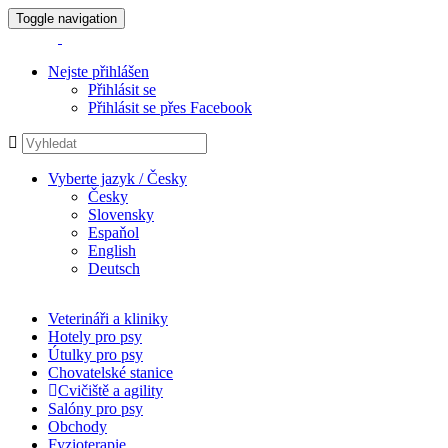
Toggle navigation
Nejste přihlášen
Přihlásit se
Přihlásit se přes Facebook
Vyberte jazyk / Česky
Česky
Slovensky
Espaňol
English
Deutsch
Veterináři a kliniky
Hotely pro psy
Útulky pro psy
Chovatelské stanice
Cvičiště a agility
Salóny pro psy
Obchody
Fyzioterapie