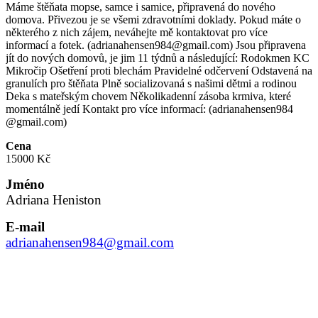
Máme štěňata mopse, samce i samice, připravená do nového
domova. Přivezou je se všemi zdravotními doklady. Pokud máte o
některého z nich zájem, neváhejte mě kontaktovat pro více
informací a fotek. (adrianahensen984@gmail.com) Jsou připravena
jít do nových domovů, je jim 11 týdnů a následující: Rodokmen KC
Mikročip Ošetření proti blechám Pravidelné odčervení Odstavená na
granulích pro štěňata Plně socializovaná s našimi dětmi a rodinou
Deka s mateřským chovem Několikadenní zásoba krmiva, které
momentálně jedí Kontakt pro více informací: (adrianahensen984
@gmail.com)
Cena
15000 Kč
Jméno
Adriana Heniston
E-mail
adrianahensen984@gmail.com