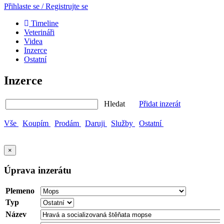
Přihlaste se / Registrujte se
Timeline
Veterináři
Videa
Inzerce
Ostatní
Inzerce
Hledat
Přidat inzerát
Vše
Koupím
Prodám
Daruji
Služby
Ostatní
×
Úprava inzerátu
Plemeno
Typ
Název