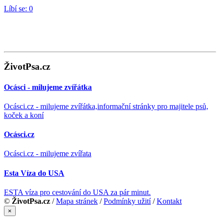
Líbí se:
0
ŽivotPsa.cz
Ocásci - milujeme zvířátka
Ocásci.cz - milujeme zvířátka,informační stránky pro majitele psů,
koček a koní
Ocásci.cz
Ocásci.cz - milujeme zvířata
Esta Víza do USA
ESTA víza pro cestování do USA za pár minut.
©
ŽivotPsa.cz
/
Mapa stránek
/
Podmínky užití
/
Kontakt
×