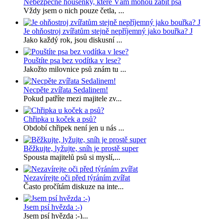
Nebezpečné housenky, které Vám mohou zabít psa
Vždy jsem o nich pouze četla, ...
Je ohňostroj zvířatům stejně nepříjemný jako bouřka? J
Jako každý rok, jsou diskusní ...
Pouštíte psa bez vodítka v lese?
Jakožto milovnice psů znám tu ...
Necpěte zvířata Sedalinem!
Pokud patříte mezi majitele zv...
Chřipka u koček a psů?
Období chřipek není jen u nás ...
Běžkujte, lyžujte, sníh je prostě super
Spousta majitelů psů si myslí,...
Nezavírejte oči před týráním zvířat
Často pročítám diskuze na inte...
Jsem psí hvězda :-)
Jsem psí hvězda :-)...