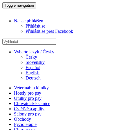
Toggle navigation
Nejste přihlášen
Přihlásit se
Přihlásit se přes Facebook
Vyberte jazyk / Česky
Česky
Slovensky
Espaňol
English
Deutsch
Veterináři a kliniky
Hotely pro psy
Útulky pro psy
Chovatelské stanice
Cvičiště a agility
Salóny pro psy
Obchody
Fyzioterapie
Chiropraxe