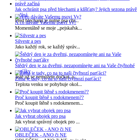
Jak ochránit psa před blechami a klíšťaty? Jejich sezona právě
začíná
Před blechami je nutné psa chr...
A co dáváte Vašemu psovi Vy?
Momentálně se moje ,,pejskařsk...
Silvestr a pes
Jako každý rok, se každý správ...
Štědrý den je za dveřmi, nezapomínejte ani na Vaše čtyřnohé
parťáky
Jistě už se nemůžete dočkat, a...
Zima je tady, co na to naši čtyřnozí parťáci?
Teplota venku se pohybuje okol...
Proč koupit štěně s rodokmenem??
Proč koupit štěně s rodokmenem...
Jak vybrat obojek pro psa
Jak vybrat správný obojek pro ...
OBLEČEK - ANO či NE