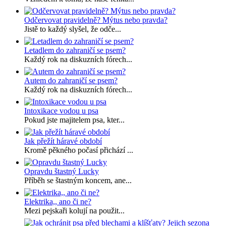
Odčervovat pravidelně? Mýtus nebo pravda?
Jistě to každý slyšel, že odče...
Letadlem do zahraničí se psem?
Každý rok na diskuzních fórech...
Autem do zahraničí se psem?
Každý rok na diskuzních fórech...
Intoxikace vodou u psa
Pokud jste majitelem psa, kter...
Jak přežít háravé období
Kromě pěkného počasí přichází ...
Opravdu štastný Lucky
Příběh se štastným koncem, ane...
Elektrika,, ano či ne?
Mezi pejskaři kolují na použit...