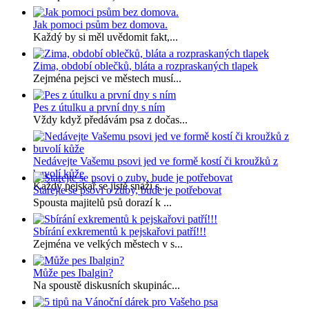
Jak pomoci psům bez domova.
Každý by si měl uvědomit fakt,...
Zima, období oblečků, bláta a rozpraskaných tlapek
Zejména pejsci ve městech musí...
Pes z útulku a první dny s ním
Vždy když předávám psa z dočas...
Nedávejte Vašemu psovi jed ve formě kostí či kroužků z
buvolí kůže
Každý pejskař se jistě snaží s...
Starejte se psovi o zuby, bude je potřebovat
Spousta majitelů psů dorazí k ...
Sbírání exkrementů k pejskařovi patří!!!
Zejména ve velkých městech v s...
Může pes Ibalgin?
Na spoustě diskusních skupinác...