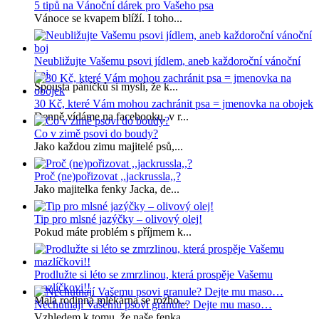
5 tipů na Vánoční dárek pro Vašeho psa
Vánoce se kvapem blíží. I toho...
Neubližujte Vašemu psovi jídlem, aneb každoroční vánoční
boj
Spousta páníčků si myslí, že k...
30 Kč, které Vám mohou zachránit psa = jmenovka na obojek
Denně vídáme na facebooku, v r...
Co v zimě psovi do boudy?
Jako každou zimu majitelé psů,...
Proč (ne)pořizovat ,,jackrussla,,?
Jako majitelka fenky Jacka, de...
Tip pro mlsné jazýčky – olivový olej!
Pokud máte problém s příjmem k...
Prodlužte si léto se zmrzlinou, která prospěje Vašemu
mazlíčkovi!!
Malá rodinná mlékárna se rozho...
Nechutnají Vašemu psovi granule? Dejte mu maso…
Vzhledem k tomu, že naše fenka...