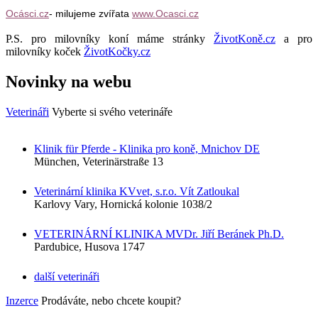
Ocásci.cz
- milujeme zvířata
www.Ocasci.cz
P.S. pro milovníky koní máme stránky
ŽivotKoně.cz
a pro
milovníky koček
ŽivotKočky.cz
Novinky na webu
Veterináři
Vyberte si svého veterináře
Klinik für Pferde - Klinika pro koně, Mnichov DE
München, Veterinärstraße 13
Veterinární klinika KVvet, s.r.o. Vít Zatloukal
Karlovy Vary, Hornická kolonie 1038/2
VETERINÁRNÍ KLINIKA MVDr. Jiří Beránek Ph.D.
Pardubice, Husova 1747
další veterináři
Inzerce
Prodáváte, nebo chcete koupit?