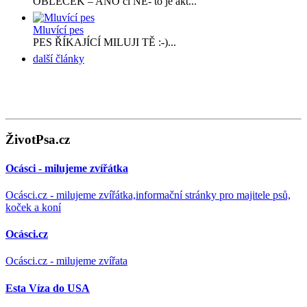
OBLEČEK – ANO či NE- to je akt...
Mluvící pes
PES ŘÍKAJÍCÍ MILUJI TĚ :-)...
další články
ŽivotPsa.cz
Ocásci - milujeme zvířátka
Ocásci.cz - milujeme zvířátka,informační stránky pro majitele psů,
koček a koní
Ocásci.cz
Ocásci.cz - milujeme zvířata
Esta Víza do USA