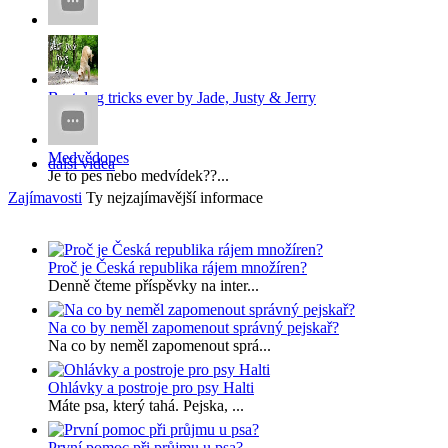
x
x...
Best dog tricks ever by Jade, Justy & Jerry
...
Medvědopes
další videa
Je to pes nebo medvídek??...
Zajímavosti
Ty nejzajímavější informace
Proč je Česká republika rájem množíren?
Denně čteme příspěvky na inter...
Na co by neměl zapomenout správný pejskař?
Na co by neměl zapomenout sprá...
Ohlávky a postroje pro psy Halti
Máte psa, který tahá. Pejska, ...
První pomoc při průjmu u psa?