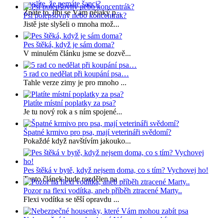
myslíte, že nemáte šanci?
Znáte to, líbí se Vám nějaký p...
Psí polepšovny nebo koncentrák?
Jistě jste slyšeli o mnoha mož...
Pes štěká, když je sám doma?
V minulém článku jsme se dozvě...
5 rad co nedělat při koupání psa…
Tahle verze zimy je pro mnoho ...
Platíte místní poplatky za psa?
Je tu nový rok a s ním spojené...
Špatné krmivo pro psa, mají veterináři svědomí?
Pokaždé když navštívím jakouko...
Pes štěká v bytě, když nejsem doma, co s tím? Vychovej ho!
Tento článek bude rozdělen na ...
Pozor na flexi vodítka, aneb příběh ztracené Marty..
Flexi vodítka se těší opravdu ...