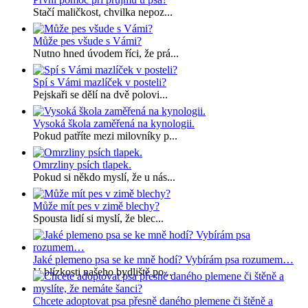
Stačí maličkost, chvilka nepoz...
Může pes všude s Vámi?
Nutno hned úvodem říci, že prá...
Spí s Vámi mazlíček v posteli?
Pejskaři se dělí na dvě polovi...
Vysoká škola zaměřená na kynologii.
Pokud patříte mezi milovníky p...
Omrzliny psích tlapek.
Pokud si někdo myslí, že u nás...
Může mít pes v zimě blechy?
Spousta lidí si myslí, že blec...
Jaké plemeno psa se ke mně hodí? Vybírám psa rozumem…
V blízkosti našeho bydliště po...
Chcete adoptovat psa přesně daného plemene či štěně a