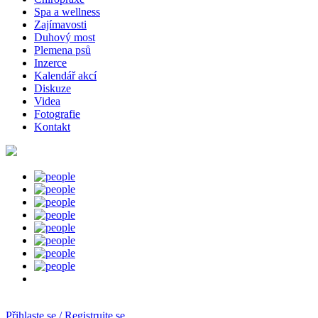
Spa a wellness
Zajímavosti
Duhový most
Plemena psů
Inzerce
Kalendář akcí
Diskuze
Videa
Fotografie
Kontakt
Přihlaste se / Registrujte se