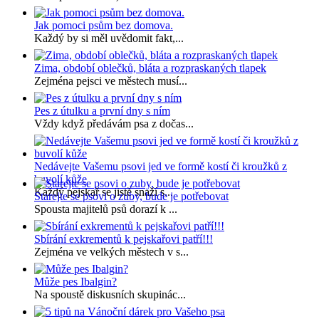
Jak pomoci psům bez domova.
Každý by si měl uvědomit fakt,...
Zima, období oblečků, bláta a rozpraskaných tlapek
Zejména pejsci ve městech musí...
Pes z útulku a první dny s ním
Vždy když předávám psa z dočas...
Nedávejte Vašemu psovi jed ve formě kostí či kroužků z
buvolí kůže
Každý pejskař se jistě snaží s...
Starejte se psovi o zuby, bude je potřebovat
Spousta majitelů psů dorazí k ...
Sbírání exkrementů k pejskařovi patří!!!
Zejména ve velkých městech v s...
Může pes Ibalgin?
Na spoustě diskusních skupinác...