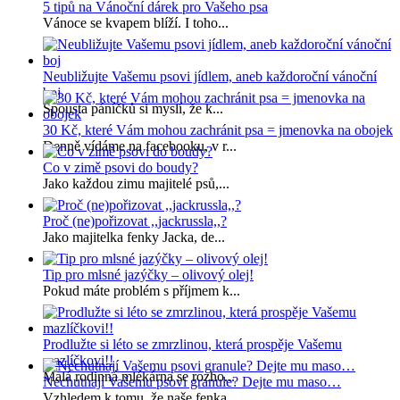
5 tipů na Vánoční dárek pro Vašeho psa
Vánoce se kvapem blíží. I toho...
Neubližujte Vašemu psovi jídlem, aneb každoroční vánoční
boj
Spousta páníčků si myslí, že k...
30 Kč, které Vám mohou zachránit psa = jmenovka na obojek
Denně vídáme na facebooku, v r...
Co v zimě psovi do boudy?
Jako každou zimu majitelé psů,...
Proč (ne)pořizovat ,,jackrussla,,?
Jako majitelka fenky Jacka, de...
Tip pro mlsné jazýčky – olivový olej!
Pokud máte problém s příjmem k...
Prodlužte si léto se zmrzlinou, která prospěje Vašemu
mazlíčkovi!!
Malá rodinná mlékárna se rozho...
Nechutnají Vašemu psovi granule? Dejte mu maso…
Vzhledem k tomu, že naše fenka...