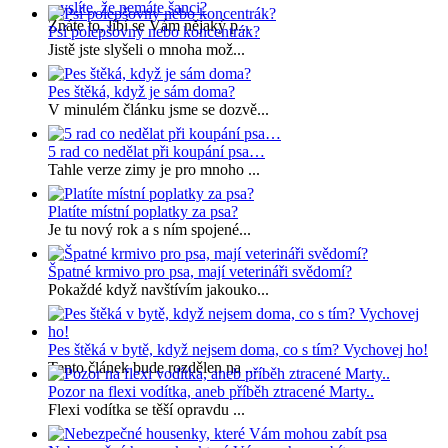
myslíte, že nemáte šanci?
Znáte to, líbí se Vám nějaký p...
Psí polepšovny nebo koncentrák?
Jistě jste slyšeli o mnoha mož...
Pes štěká, když je sám doma?
V minulém článku jsme se dozvě...
5 rad co nedělat při koupání psa…
Tahle verze zimy je pro mnoho ...
Platíte místní poplatky za psa?
Je tu nový rok a s ním spojené...
Špatné krmivo pro psa, mají veterináři svědomí?
Pokaždé když navštívím jakouko...
Pes štěká v bytě, když nejsem doma, co s tím? Vychovej ho!
Tento článek bude rozdělen na ...
Pozor na flexi vodítka, aneb příběh ztracené Marty..
Flexi vodítka se těší opravdu ...