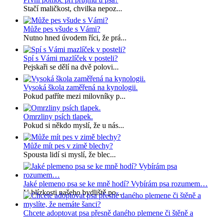
Stačí maličkost, chvilka nepoz...
Může pes všude s Vámi?
Nutno hned úvodem říci, že prá...
Spí s Vámi mazlíček v posteli?
Pejskaři se dělí na dvě polovi...
Vysoká škola zaměřená na kynologii.
Pokud patříte mezi milovníky p...
Omrzliny psích tlapek.
Pokud si někdo myslí, že u nás...
Může mít pes v zimě blechy?
Spousta lidí si myslí, že blec...
Jaké plemeno psa se ke mně hodí? Vybírám psa rozumem…
V blízkosti našeho bydliště po...
Chcete adoptovat psa přesně daného plemene či štěně a