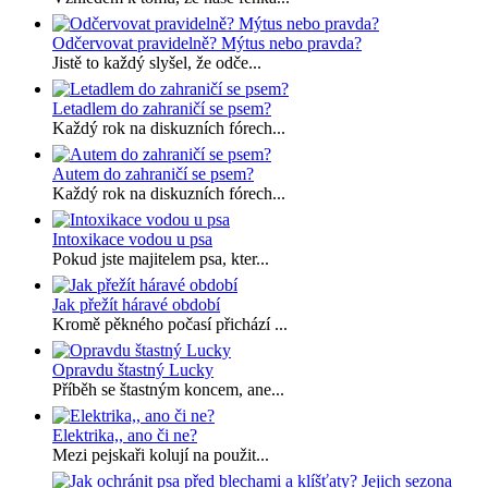
Odčervovat pravidelně? Mýtus nebo pravda?
Jistě to každý slyšel, že odče...
Letadlem do zahraničí se psem?
Každý rok na diskuzních fórech...
Autem do zahraničí se psem?
Každý rok na diskuzních fórech...
Intoxikace vodou u psa
Pokud jste majitelem psa, kter...
Jak přežít háravé období
Kromě pěkného počasí přichází ...
Opravdu štastný Lucky
Příběh se štastným koncem, ane...
Elektrika,, ano či ne?
Mezi pejskaři kolují na použit...