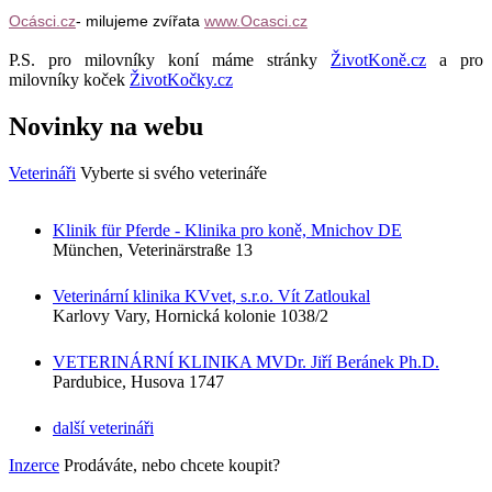
Ocásci.cz
- milujeme zvířata
www.Ocasci.cz
P.S. pro milovníky koní máme stránky
ŽivotKoně.cz
a pro
milovníky koček
ŽivotKočky.cz
Novinky na webu
Veterináři
Vyberte si svého veterináře
Klinik für Pferde - Klinika pro koně, Mnichov DE
München, Veterinärstraße 13
Veterinární klinika KVvet, s.r.o. Vít Zatloukal
Karlovy Vary, Hornická kolonie 1038/2
VETERINÁRNÍ KLINIKA MVDr. Jiří Beránek Ph.D.
Pardubice, Husova 1747
další veterináři
Inzerce
Prodáváte, nebo chcete koupit?