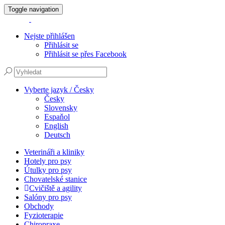
Toggle navigation
Nejste přihlášen
Přihlásit se
Přihlásit se přes Facebook
Vyberte jazyk / Česky
Česky
Slovensky
Espaňol
English
Deutsch
Veterináři a kliniky
Hotely pro psy
Útulky pro psy
Chovatelské stanice
Cvičiště a agility
Salóny pro psy
Obchody
Fyzioterapie
Chiropraxe