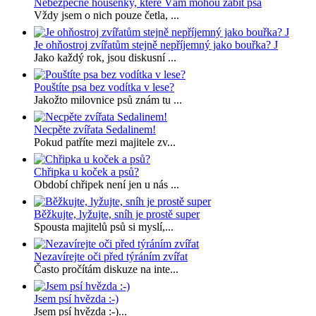
Nebezpečné housenky, které Vám mohou zabít psa
Vždy jsem o nich pouze četla, ...
Je ohňostroj zvířatům stejně nepříjemný jako bouřka? J
Jako každý rok, jsou diskusní ...
Pouštíte psa bez vodítka v lese?
Jakožto milovnice psů znám tu ...
Necpěte zvířata Sedalinem!
Pokud patříte mezi majitele zv...
Chřipka u koček a psů?
Období chřipek není jen u nás ...
Běžkujte, lyžujte, sníh je prostě super
Spousta majitelů psů si myslí,...
Nezavírejte oči před týráním zvířat
Často pročítám diskuze na inte...
Jsem psí hvězda :-)
Jsem psí hvězda :-)...