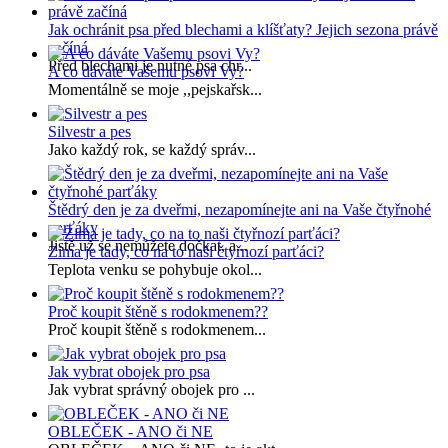
Jak ochránit psa před blechami a klíšťaty? Jejich sezona právě
začíná
Před blechami je nutné psa chr...
A co dáváte Vašemu psovi Vy?
Momentálně se moje ,,pejskařsk...
Silvestr a pes
Jako každý rok, se každý správ...
Štědrý den je za dveřmi, nezapomínejte ani na Vaše čtyřnohé
parťáky
Jistě už se nemůžete dočkat, a...
Zima je tady, co na to naši čtyřnozí parťáci?
Teplota venku se pohybuje okol...
Proč koupit štěně s rodokmenem??
Proč koupit štěně s rodokmenem...
Jak vybrat obojek pro psa
Jak vybrat správný obojek pro ...
OBLEČEK - ANO či NE