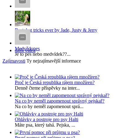
x
x...
Best dog tricks ever by Jade, Justy & Jerry
...
Medvědopes
další videa
Je to pes nebo medvídek??...
Zajímavosti
Ty nejzajímavější informace
Proč je Česká republika rájem množíren?
Denně čteme příspěvky na inter...
Na co by neměl zapomenout správný pejskař?
Na co by neměl zapomenout sprá...
Ohlávky a postroje pro psy Halti
Máte psa, který tahá. Pejska, ...
První pomoc při průjmu u psa?