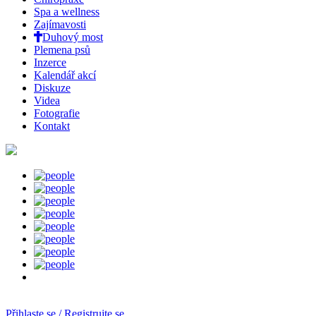
Spa a wellness
Zajímavosti
Duhový most
Plemena psů
Inzerce
Kalendář akcí
Diskuze
Videa
Fotografie
Kontakt
Přihlaste se / Registrujte se