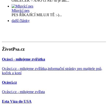
OBLEČEK – ANO či NE- to je akt...
Mluvící pes
PES ŘÍKAJÍCÍ MILUJI TĚ :-)...
další články
ŽivotPsa.cz
Ocásci - milujeme zvířátka
Ocásci.cz - milujeme zvířátka,informační stránky pro majitele psů,
koček a koní
Ocásci.cz
Ocásci.cz - milujeme zvířata
Esta Víza do USA