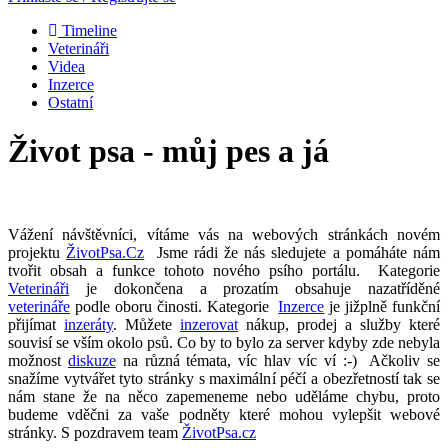
Timeline
Veterináři
Videa
Inzerce
Ostatní
Život psa - můj pes a já
Vážení návštěvníci, vítáme vás na webových stránkách novém
projektu
ŽivotPsa.Cz
Jsme rádi že nás sledujete a pomáháte nám
tvořit obsah a funkce tohoto nového psího portálu. Kategorie
Veterináři
je dokončena a prozatím obsahuje nazatříděné
veterináře
podle oboru činosti. Kategorie
Inzerce
je jižplně funkční
přijímat
inzeráty
. Můžete
inzerovat
nákup, prodej a služby které
souvisí se vším okolo psů. Co by to bylo za server kdyby zde nebyla
možnost
diskuze
na různá témata, víc hlav víc ví :-) Ačkoliv se
snažíme vytvářet tyto stránky s maximální péčí a obezřetností tak se
nám stane že na něco zapemeneme nebo uděláme chybu, proto
budeme vděčni za vaše podněty které mohou vylepšit webové
stránky. S pozdravem team
ŽivotPsa.cz